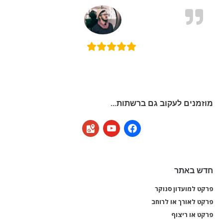
מוזמנים לעקוב גם ברשתות…
google-
youtube
facebook
maps
חדש באתר
פרקט למועדון סנוקר
פרקט
פרקט לאורך או לרוחב
פרקט
פרקט או ריצוף
פרקט