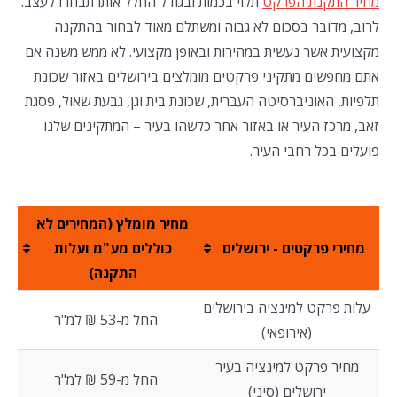
מחיר התקנת הפרקט
תלוי בכמות ובגודל החלל אותו תבחרו לעצב.
לרוב, מדובר בסכום לא גבוה ומשתלם מאוד לבחור בהתקנה
מקצועית אשר נעשית במהירות ובאופן מקצועי. לא ממש משנה אם
אתם מחפשים מתקיני פרקטים מומלצים בירושלים באזור שכונת
תלפיות, האוניברסיטה העברית, שכונת בית וגן, גבעת שאול, פסגת
זאב, מרכז העיר או באזור אחר כלשהו בעיר – המתקינים שלנו
פועלים בכל רחבי העיר.
מחיר מומלץ (המחירים לא
מחירי פרקטים - ירושלים
כוללים מע"מ ועלות
התקנה)
עלות פרקט למינציה בירושלים
החל מ-53 ₪ למ"ר
(אירופאי)
מחיר פרקט למינציה בעיר
החל מ-59 ₪ למ"ר
ירושלים (סיני)