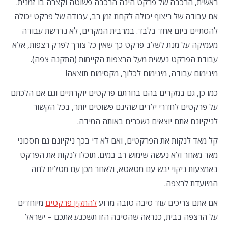
ראשית, הרכבה של פרקט הינה הרכבה פשוטה וקצרה בו זמנית.
אם עבודה של ריצוף יכולה לקחת זמן רב, עבודה של פרקט יכולה
להסתיים ביום אחד בלבד. במרבית המקרים, לא נדרשת עבודה
מעמיקה על מנת לשלב פרקט כך שאין כל צורך לפרק רצפות, אלא
עבודת הפרקט נעשית מעל הרצפות הקיימות (התקנה צפה).
מינימום עבודה, מינימום לכלוך, מקסימום תוצאה!
כמו כן, גם במקרים בהם בחרתם פרקטים יוקרתיים וגם אם הלכתם
על פרקטים לחדרי ילדים שהינם פשוטים יותר, בכל הקשור
לניקיונם אתם יוצאים נשכרים באותה המידה.
קל מאד לנקות את הפרקטים, ואם לא די בכך ניקיונם גם חסכוני
מאד מאחר ולא נעשה שימוש רב במים. תוכלו לנקות את הפרקט
באמצעות ניקוי יבש עם מטאטא, ולאחר מכן עם מטלית לחה
המיועדת לרצפה.
אם אתם צריכים עוד סיבה טובה מדוע
להתקין פרקטים
מיוחדים
על הרצפה בבית, כנראה שהסיבה הזו תשכנע אתכם – ישראל