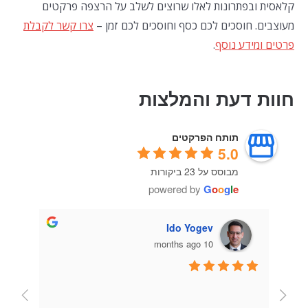
קלאסית ובפתרונות לאלו שרוצים לשלב על הרצפה פרקטים
מעוצבים. חוסכים לכם כסף וחוסכים לכם זמן –
צרו קשר לקבלת
פרטים ומידע נוסף
.
חוות דעת והמלצות
תותח הפרקטים
5.0
מבוסס על 23 ביקורות
powered by
G
o
o
g
l
e
Ido Yogev
10 months ago
הזמנו חיפוי פולימרי לקיר בסלון, וגם חיפויים 
מקצוע
דיב.