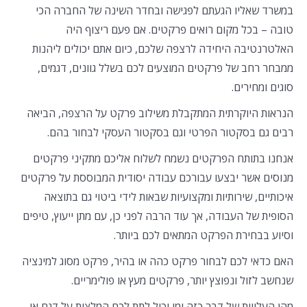
במשרד שאליו הגעתם לפגישה ובחדר השינה של החברה הכי
טובה – בכל מקום רואים פרקטים. אם פעם ריצוף היה
האלטרנטיבה היחידה לרצפה שלכם, כיום אתם יכולים ליהנות
ממבחר רחב של פרקטים המוצעים לכם בשלל גוונים, דגמים,
סוגים ומחירים.
הנראות היוקרתית המתקבלת משילוב פרקט על הרצפה, הביאה
רבים גם בסקטור הפרטי וגם בסקטור העסקי לבחור בהם.
אנחנו בתותח הפרקטים נשמח לשלוח אליכם מתקיני פרקטים
מנוסים אשר יבצעו עבורכם עבודה יסודית המבוססת על פרקטים
איכותיים, שירותיות ומקצועיות שבאות לידי ביטוי גם בתוצאה
הסופית של העבודה, אך עוד הרבה לפני כן, עם מתן ייעוץ, טיפים
וסיוע בבחירת הפרקט המתאים לכם ביותר.
האם כדאי לכם לבחור פרקט כהה או בהיר, פרקט מסוג למינציה
שנחשב לזול ונפוצץ יותר, פרקטים מעץ או פולימריים.
מהן העלויות של דבר כזה ומי יכול לתת לכם המלצות על דגם או