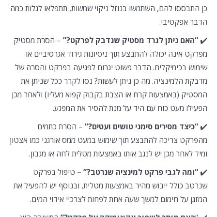
כן התבססו להם, השתמשו בנוזל ניקוי שמשות, תתפלאו לגלות כמה
הדבר אפקטיבי.
✔️
“האם ניתן לגרד מסטיק שנדבק לפרקט?”
– הסרת מסטיק
מפרקט אינה יכולה להתבצע תוך ניסיונות גירוד אגרסיביים או
שימוש בכימיקלים. הדבר פשוט יגרום לפגיעה בפרקט והסרה של
מדבקת הלמינציה. מה כן ניתן לעשות? נסו לקרר ככל שניתן את
המסטיק (באמצעות קרח או הצבת בקבוק קפוא מעליו) ולאחר מכן
הפעילו מעט כוח עם היד על מנת להסיר את המפגע.
✔️
“כיצד מסירים סימני טושים ועטים?”
– הסרת כתמים
מהפרקט צריכה להתבצע תוך שימוש במעט ממס אורגני כמו אצטון
ומיד לאחר מכן יש לנגב אותו באמצעות מטלית לחה או מגבון.
✔️
“ומה לגבי פרקט למינציה שנרטב?”
– טיפול בפרקט
שנרטב כולל ייבוש מהיר באמצעות מטלית, ובנוסף יש להפעיל את
המזגן על חימום למשך שעה אחת לפחות לצרכיי אידוי המים.