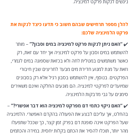
ניגשים לנקות פרקט למינציה.
להלן מספר תרחישים שבהם חשוב כי תדעו כיצד לנקות את
פרקט הלמינציה שלכם:
✔️
“האם ניתן לנקות פרקט למינציה במים וסבון?”
– מותר
להשתמש במים וסבון על פרקט למינציה אך יחד עם זאת, רק
כאשר משתמשים במטלית לחה ולא בכזאת שספוגה במים לגמרי,
וזאת על מנת למנוע חדירת מים מבעד לחריצים שבין חיבורי
הפרקטים. בנוסף, אין להשתמש בסבון רגיל אלא רק בסבונים
שמיועדים לפרקטי למינציה. הם מונעים החלקה ואינם משאירים
סימנים על גבי מדבקות הלמינציה.
✔️
“האם ניקוי כתמי דם מפרקט למינציה הוא דבר אפשרי?”
–
בהחלט, אך עליכם לבצע את הפעולה בהקדם האפשרי. הלמינציה
שעל הפרקט אינה סופגת דם בפרק זמן קצר, כך שככל שתפעלו
מהר יותר, תוכלו להסיר את הכתם בקלות יחסית. במידה והכתמים