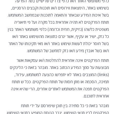
כלפי משתמשי האתר ו/או כלפי צדדים שלישיים בשל הפרעה
בשימוש באתר, הימצאות ווירוסים ו/או תוכנות וקבצים הרסניים,
בשל איכות המידע שבאתר והתאמה לתוכנות שבמחשב המשתמש.
תותח הפרקטים לא תהיה אחראית בכל מקרה ועל פי תיאוריה
משפטית כלשהו (נזיקית, חוזית וכדומה) כלפי משתמשי האתר בגין
כל נזק, ישיר או עקיף, אשר יגרם כתוצאה מהשימוש באתר ו/או
בשל חוסר יכולת לעשות שימוש באתר ו/או מאי תקינותו של האתר
ו/או בשל אובדן מידע ו/או נזק למחשב של המשתמש.
תותח הפרקטים אינה אחראית להחלטות ו/או עסקאות אשר
מבוצעות על סמך המידע הכתוב באתר. מובהר בזאת כי הלינקים
(links) המוצבים באתר לא יתפרשו כהצעה למשתמש, עידוד,
תמיכה, הסכמה או מתן חסות של תותח הפרקטים. ככל ש תותח
הפרקטים תפנה את המשתמש לאתרים אחרים, הרי שהיא אינה
אחראית לתוכנם.
מובהר בזאת כי כל סתירה בין תוכן שיפורסם על ידי תותח
הפרקטים לבין תנאי השימוש, יגבר הנוסח המופיע בתנאי השימוש.