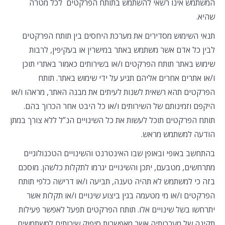
המשתמש אינו רשאי להשתמש בתותח הפרקטים לכל מטרה
שהיא.
תנאי השימוש מסדירים את מערכת היחסים בין תותח הפרקטים
לבין כל אדם אשר משתמש באתר במישרין או בעקיפין, לרבות
שימוש באתר תותח הפרקטים ו/או בשירותים כאמור באתרי תוכן
ו/או אתרים אחרים אליהם תגיע על ידי שימוש באתר. תותח
הפרקטים תהא רשאית לשנות לעיתים את מבנה האתר, מראהו ו/או
היקפם וזמינותם של השירותים ו/או כל היבט אחר הכרוך בהם.
תותח הפרקטים תוכל לעשות את כל השינויים הנ”ל ללא צורך במתן
הודעה למשתמש מראש.
בהתחשב באופי ובאופן שבו האינטרנט והשינויים הטכנולוגיים
מתרחשים, מטבעם, יתכן והשינויים יגרמו לתקלות כלשהן. מוסכם
בזה כי למשתמש לא תהיה טענה, תביעה ו/או דרישה כלפי תותח
הפרקטים ו/או מי מטעמה בגין ביצוע שינויים ו/או תקלות אשר
יתרחשו בשל שינויים אלו. תותח הפרקטים תפעל לאפשר פעילות
תקינה של מערכותיה אשר מאפשרות סיפוק שירותים למשתמשים.