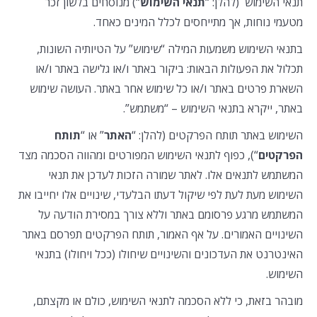
תנאי השימוש (להלן: “
תנאי השימוש
“) מנוסחים בלשון זכר
מטעמי נוחות, אך מתייחסים לכלל המינים כאחד.
בתנאי השימוש משמעות המילה “שימוש” על הטיותיה השונות,
תכלול את הפעולות הבאות: ביקור באתר ו/או גלישה באתר ו/או
השארת פרטים באתר ו/או כל שימוש אחר באתר. העושה שימוש
באתר, ייקרא בתנאי השימוש – “משתמש”.
השימוש באתר תותח הפרקטים (להלן: “
האתר
” או “
תותח
הפרקטים
“), כפוף לתנאי השימוש המפורטים ומהווה הסכמה מצד
המשתמש לתנאים אלו. לאתר שמורה הזכות לעדכן את תנאי
השימוש מעת לעת לפי שיקול דעתו הבלעדי, שינויים אלו יחייבו את
המשתמש מרגע פרסומם באתר וללא צורך במסירת הודעה על
השינויים האמורים. על אף האמור, תותח הפרקטים תפרסם באתר
האינטרנט את העדכונים והשינויים שיחולו (ככל ויחולו) בתנאי
השימוש.
מובהר בזאת, כי ללא הסכמה לתנאי השימוש, כולם או מקצתם,