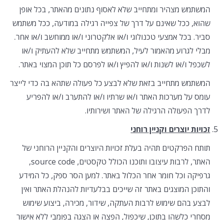
המשתמש מצהיר ומתחייב שלא לאסוף נתונים מהאתר, בכל אופן
שהוא, ככל שאינם על דרך של צפייה רגילה במודעה, ככל משתמש
סביר. בכל אמצעי טכנולוגי ו/או אלקטרוני ו/או ממוחשב ו/או אחר.
מבלי לגרוע מהאמור לעיל, המשתמש מתחייב שלא להעתיק ו/או
לשכפל ו/או לשנות ו/או להפיץ ו/או לפרסם כל תוכן המצוי באתר.
המשתמש מתחייב בזאת שלא לבצע כל פעולה שתהא בה כדי לייצר
עומס על מערכות האתר ו/או שרתיו ו/או להתערב ו/או להפריע
לדרך הפעולה הרגילה של האתר ושירותיו.
זכויות יוצרים וקניין רוחני
תותח הפרקטים תהיה בעלת זכויות היוצרים והקניין הרוחני של
האתר, לרבות עיצובו ותוכנו הכולל טקסטים, source code,
גרפיקה וכל חומר אחר הכלול באתר. למען הסר ספק, כל המידע
והתוכן המוצגים באתר זה שייכים בבלעדיות להנהלת האתר ואין
לבצע בהם שימוש לרבות העתקה, שידור, מכירה, ביצוע שימוש
מסחרי כלשהו בתוכן, שיכפול, הפצה או הצגה בפומבי ללא אישור