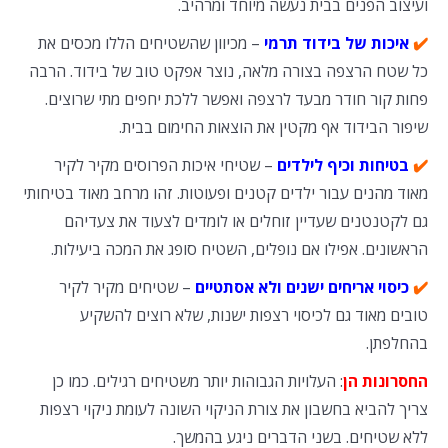
ועיצוב הפנים בבית נעשה מיוחד ומרהיב.
✔️
איכות של בידוד תרמי
– מכיוון שהשטיחים הללו מכסים את
כל שטח הרצפה בצורה מלאה, נוצר אפקט טוב של בידוד. הרבה
פחות קור חודר מבעד לרצפה ואפשר ללכת יחפים מתי שרוצים.
שיפור הבידוד אף מקטין את הוצאות החימום בבית.
✔️
בטיחות וכיף לילדים
– שטיחי איכות הפרוסים מקיר לקיר
מאוד מהנים עבור ילדים קטנים ופעוטות. זהו מרחב מאוד בטיחותי
גם לקטנטנים שעדיין זוחלים או לומדים לצעוד את צעדיהם
הראשונים. אפילו אם נופלים, השטיח סופג את המכה ביעילות.
✔️
כיסוי אריחים ישנים ולא אסתטיים
– שטיחים מקיר לקיר
טובים מאוד גם לכיסוי רצפות ישנות, שלא רוצים להשקיע
בהחלפתן.
החסרונות הן
: העלויות הגבוהות יותר משטיחים רגילים. כמו כן
צריך להביא בחשבון את צורת הניקוי השונה לעומת ניקוי רצפות
ללא שטיחים. בשני הדברים ניגע בהמשך.