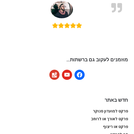
מוזמנים לעקוב גם ברשתות…
google-
youtube
facebook
maps
חדש באתר
פרקט למועדון סנוקר
פרקט
פרקט לאורך או לרוחב
פרקט
פרקט או ריצוף
פרקט