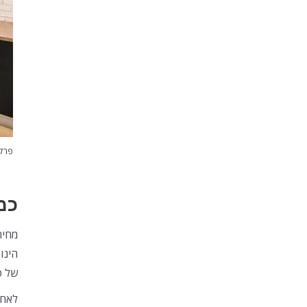
פרקט
כמ
מחיר
הינו
של פ
לאחר