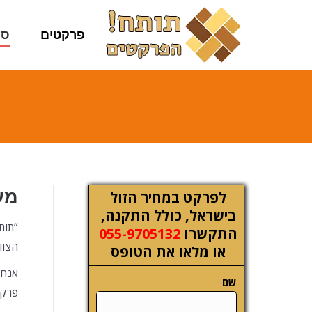
פרקטים
סו
מע
לפרקט במחיר הזול
בישראל, כולל התקנה,
“תות
התקשרו
055-9705132
הצוו
או מלאו את הטופס
אנחנ
שם
פרקט