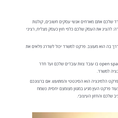
ד שלכם אתם מארחים אנשי עסקים חשובים, קולגות
: להציג את העסק שלכם כלפי חוץ כעסק מצליח, רציני
רך בה הוא מעוצב. פרקט למשרד יכול לשדרג פלאים את
הפרקט במשרד יאיר כל חלל בו תשלבו אותו: החל ממשרד המנכ”ל, דרך ה-open space בו עובד צוות עובדים שלכם ועד חדר
ציה למשרד.
פרקט הלמינציה הוא הסינטטי והמתועש. אם ברצונכם
עוד פרקט העץ מגיע במגוון מצומצם יחסית. נשמח
 שלכם והחזון העיצובי.