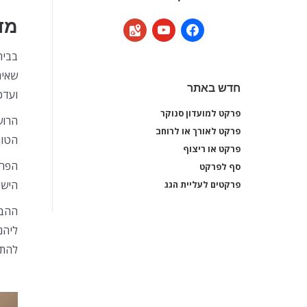
מד
google-
youtube
facebook
maps
בבית
שאית
חדש באתר
ועדכנ
פרקט למועדון סנוקר
פרקט למועדון סנוקר
הרוש
פרקט לאורך או לרוחב
פרקט לאורך או לרוחב
הטון
פרקט או ריצוף
פרקט או ריצוף
סף לפרקט
סף לפרקט
הישי
פרקטים לעליית הגג
פרקטים לעליית הגג
ההבד
ליהנ
להתא