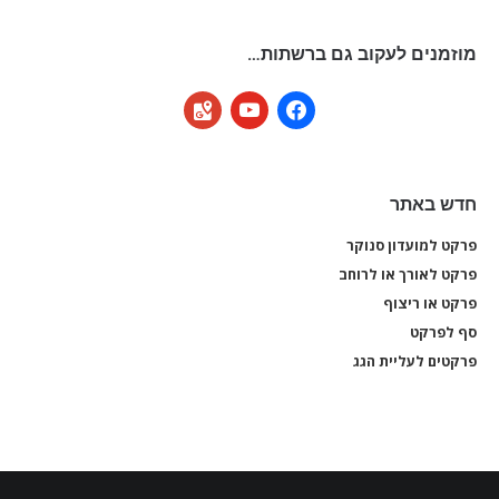
מוזמנים לעקוב גם ברשתות…
google-
youtube
facebook
maps
חדש באתר
פרקט למועדון סנוקר
פרקט
פרקט לאורך או לרוחב
פרקט
פרקט או ריצוף
פרקט
סף לפרקט
סף 
פרקטים לעליית הגג
פרקט