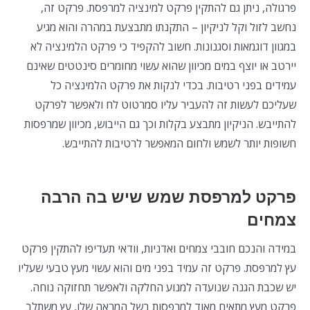
פרגולה, ניתן גם להתקין פרקט למינציה למרפסת. פרקט זה,
נחשב לזול וקל לניקיון – התקנתו מתבצעת במהרה והוא מגיע
במגוון דוגמאות וסגנונות. חשוב להקפיד כי פרקט הלמינציה לא
יירטב או יוצף במים מכיוון שהוא עשוי מחומרים סינטטים שאינם
עמידים בפני רטיבות. בכדי לנקות את פרקט הלמינציה כל
שעליכם לעשות זה להעביר עליו סמרטוט לח ולאפשר לפרקט
להתייבש. הניקיון מתבצע בקלות וכך גם הייבוש, מכיוון שמרפסות
חשופות יותר לשמש ולחום המאפשר לרטיבות להתייבש.
פרקט למרפסת שמש שיש בה הרבה
צמחים
במידה והנכם חובבי צמחים ואדניות, וודאי תעדיפו להתקין פרקט
עץ למרפסת. פרקט זה עמיד בפני מים והוא עשוי מעץ טבעי שעליו
יש שכבת הגנה שנועדה למנוע החלקה ולאפשר תחזוקה נוחה.
פרקט מעץ מתאים מאוד למרפסות בשל המראה שלו, עץ משתלב