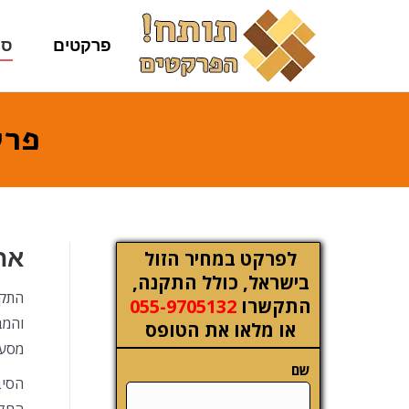
פרקטים
סו
פרק
את
לפרקט במחיר הזול
בישראל, כולל התקנה,
התקנ
התקשרו
055-9705132
והמב
או מלאו את הטופס
מסעד
שם
הסיב