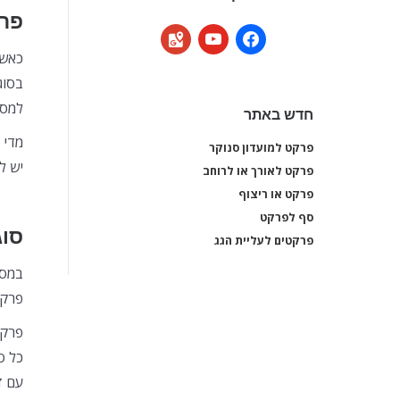
פרק
google-
youtube
facebook
כאשר
maps
בסוג
למסע
חדש באתר
מדי 
פרקט למועדון סנוקר
פרקט למועדון סנוקר
יש ל
פרקט לאורך או לרוחב
פרקט לאורך או לרוחב
פרקט או ריצוף
פרקט או ריצוף
סף לפרקט
סף לפרקט
סוג
פרקטים לעליית הגג
פרקטים לעליית הגג
במסע
פרקט
פרקט
כל ס
עם ז