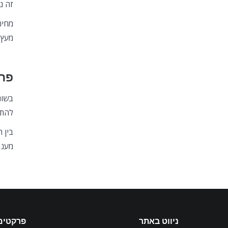
זה נ
מחיר
מעץ)
פרק
בשונ
להתק
בין 
מעני
ניווט באתר
פרקטים 