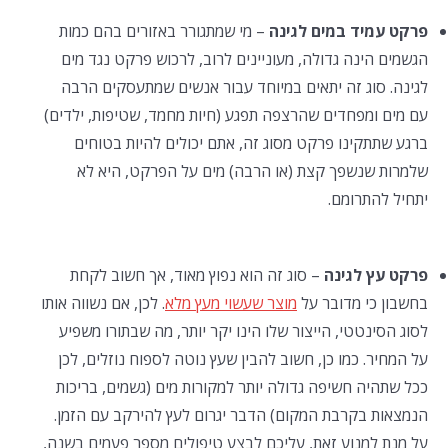
פרקט עמיד במים לגינה
– מי שמתגורר באזורים בהם כמות
הגשמים הינה גדולה, מעוניינים לרוב, לרכוש פרקט נגד מים
לגינה. סוג זה יתאים במיוחד עבור אנשים שמתעסקים הרבה
עם מים ומפחדים שהרצפה תפגע (חיות מחמד, שטיפות, ילדים)
ברגע שתתקינו פרקט מסוג זה, אתם יכולים להיות בטוחים
שלמרות שנשפך קצת (או הרבה) מים על הפרקט, היא לא
יתחיל להתרומם.
פרקט עץ לגינה
– סוג זה הוא נפוץ מאוד, אך חשוב לקחת
בחשבון כי מדובר על
מוצר שעשוי מעץ מלא
. לכן, אם נשווה אותו
לסוג הסינטטי, הייצור שלו הינו יקר יותר, מה שבתורו משפיע
על המחיר. כמו כן, חשוב להבין שעץ נוטה לספוח נוזלים, לכן
ככל שתהיה חשיפה גדולה יותר למקורות מים (גשמים, בריכות
הנמצאות בקרבת המקום) הדבר יגרום לעץ להירקב עם הזמן.
על מנת למנוע זאת, עליכם לבצע טיפולים מספר פעמים בשנה,