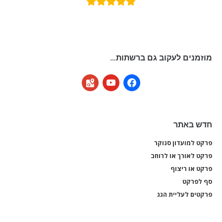
מוזמנים לעקוב גם ברשתות…
google-
youtube
facebook
maps
חדש באתר
פרקט למועדון סנוקר
פרקט
פרקט לאורך או לרוחב
פרקט
פרקט או ריצוף
פרקט
סף לפרקט
סף 
פרקטים לעליית הגג
פרקט