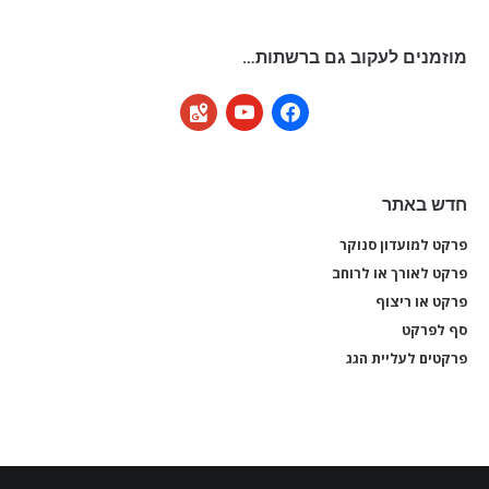
מוזמנים לעקוב גם ברשתות…
google-
youtube
facebook
maps
חדש באתר
פרקט למועדון סנוקר
פרקט
פרקט לאורך או לרוחב
פרקט
פרקט או ריצוף
פרקט
סף לפרקט
סף 
פרקטים לעליית הגג
פרקט