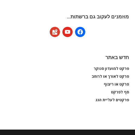
מוזמנים לעקוב גם ברשתות…
google-
youtube
facebook
maps
חדש באתר
פרקט למועדון סנוקר
פרקט
פרקט לאורך או לרוחב
פרקט
פרקט או ריצוף
פרקט
סף לפרקט
סף 
פרקטים לעליית הגג
פרקט