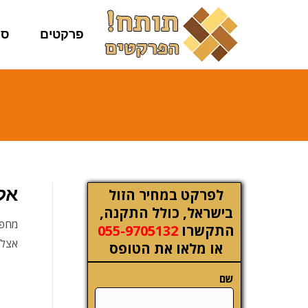
פרקטים
סו
אל
לפרקט במחיר הזול
בישראל, כולל התקנה,
מחפש
התקשרו
055-9705132
אצלנ
או מלאו את הטופס
שם