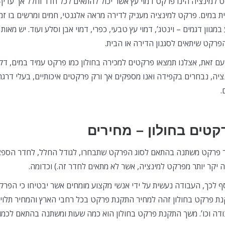
 למינציה הינו פרקט דמוי עץ אשר יכול להתאים לכל חדר וחלל אך עדיף
ת במים. פרקט למינציה מעניק לדירה מראה אלגנטי, חמים ומרשים בו זמנ
 במגוון דגמים – וינטג’, דמוי עץ טבעי, כפרי, דמוי אבן וסלע ועוד. יש מא
פרקט שיתאים לסגנון הדירה או הבית.
עם זאת, אצלנו תמצאו פרקטים למכירה בחולון כמו פרקט עמיד במים, דקי
ציה, נבחרים בקפידה ואנו מספקים אך ורק פרקטים איכותיים, בעלי דרג
.
קטים בחולון – מחירים
 פרקט משתנה בהתאם לסוג הפרקט שתבחרו, לגודל החלל, לחדר הספצי
יה יקר יותר מפרקט למינציה, אשר לא מתאים לחדר זה.) וכדומה.
ף לכך, העבודה נעשית על ידי אנשי מקצוע מומחים אשר יבטיחו כי הפרקט
ת פרקט בחולון זהה למחיר התקנת פרקט בכל רחבי הארץ והמחיר תלוי ב
דה וכו’. משך התקנת פרקט בחולון הוא כמה שעות ומשתנה בהתאם לכמו