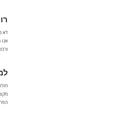
רו
לא מ
אנו 
ורכש
למ
חולו
מקצו
הפרק