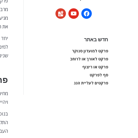
פרקט
מרבי
google-
youtube
facebook
מגיע
maps
את ה
יחד 
חדש באתר
למינ
פרקט למועדון סנוקר
פרקט למועדון סנוקר
שנים
פרקט לאורך או לרוחב
פרקט לאורך או לרוחב
פרקט או ריצוף
פרקט או ריצוף
סף לפרקט
סף לפרקט
פר
פרקטים לעליית הגג
פרקטים לעליית הגג
מחיר
ויהי
בנוס
התקנ
העבו