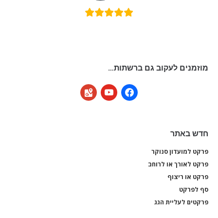
מוזמנים לעקוב גם ברשתות…
google-
youtube
facebook
maps
חדש באתר
פרקט למועדון סנוקר
פרקט
פרקט לאורך או לרוחב
פרקט
פרקט או ריצוף
פרקט
סף לפרקט
סף 
פרקטים לעליית הגג
פרקט