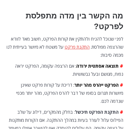
מה הקשר בין מדה מתפלסת
לפרקט?
לפני שנוכל להניח ולהתקין את קורות הפרקט, חשוב מאד לוודא
שהרצפה מפולסת.
התקנת פרקט
על משטח לא מיושר בעייתית לנו
מכמה סיבות:
#
תוצאה אסתטית ירודה
:
אם הרצפה עקומה, הפרקט יראה
נפוח, מגושם ובעל גבשושיות.
#
הפרקט ייהרס מהר יותר
:
דריכת על קורות פרקט שאינן
מיושרות תגרום בסופו של דבר להרס הפרקט, מהר יותר מכפי
שנדמה לכם.
#
התקנת הפרקט תיכשל
: בחלק מהמקרים, דילוג על שלב
הפילוס עלול לעורר בעיות במהלך ההתקנה. אם הקורות מותקנות
על רצפה עקומה, הם עלולים להיסדק ואף להישבר אפילו במעמד