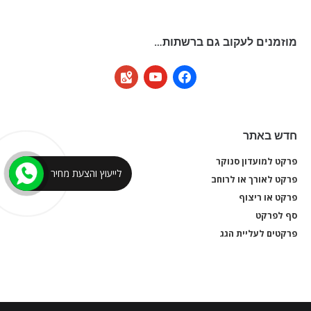
מוזמנים לעקוב גם ברשתות…
google-
youtube
facebook
maps
חדש באתר
פרקט למועדון סנוקר
פרקט
לייעוץ והצעת מחיר
פרקט לאורך או לרוחב
פרקט
פרקט או ריצוף
פרקט
סף לפרקט
סף 
פרקטים לעליית הגג
פרקט